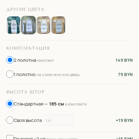
ДРУГИЕ ЦВЕТА
КОМПЛЕКТАЦИЯ
2 полотна
149 BYN
комплект
1 полотно
79 BYN
на узкое окно или дверь
ВЫСОТА ШТОР
Стандартная —
185 см
в комплекте
Своя высота
+19 BYN
Подхваты 2 шт
+15 BYN