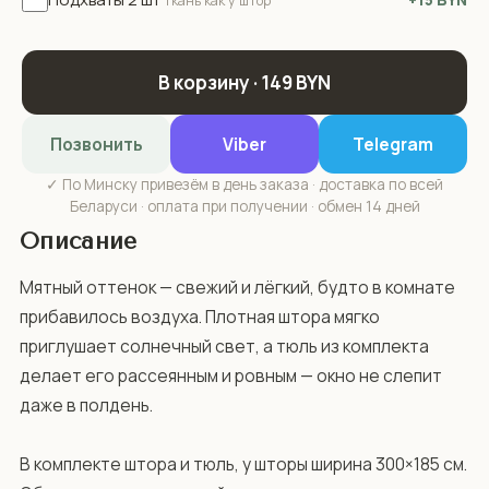
ткань как у штор
В корзину · 149 BYN
Позвонить
Viber
Telegram
✓ По Минску привезём в день заказа · доставка по всей
Беларуси · оплата при получении · обмен 14 дней
Описание
Мятный оттенок — свежий и лёгкий, будто в комнате 
прибавилось воздуха. Плотная штора мягко 
приглушает солнечный свет, а тюль из комплекта 
делает его рассеянным и ровным — окно не слепит 
даже в полдень.

В комплекте штора и тюль, у шторы ширина 300×185 см. 