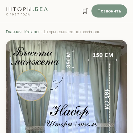
ШТОРЫ
.БЕЛ
🛒
Позвонить
С 1997 ГОДА
Главная
·
Каталог
· Шторы комплект штора+тюль