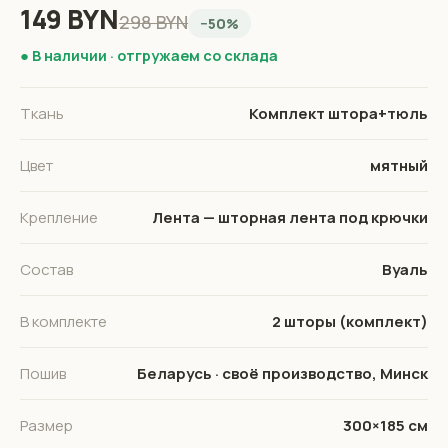
149 BYN
298 BYN
−50%
● В наличии · отгружаем со склада
Ткань
Комплект штора+тюль
Цвет
мятный
Крепление
Лента — шторная лента под крючки
Состав
Вуаль
В комплекте
2 шторы (комплект)
Пошив
Беларусь · своё производство, Минск
Размер
300×185 см