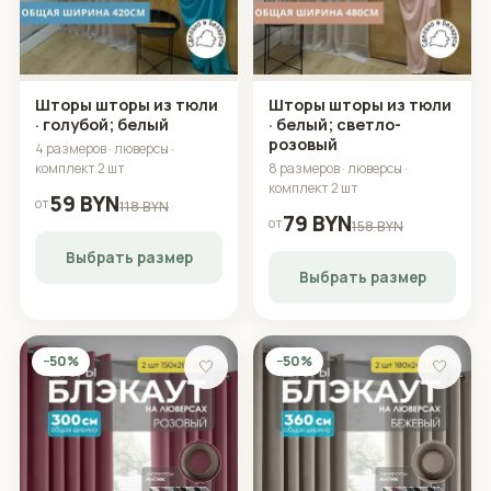
Шторы шторы из тюли
Шторы шторы из тюли
· голубой; белый
· белый; светло-
розовый
4 размеров · люверсы ·
комплект 2 шт
8 размеров · люверсы ·
комплект 2 шт
59 BYN
от
118 BYN
79 BYN
от
158 BYN
Выбрать размер
Выбрать размер
−50%
−50%
🤍
🤍