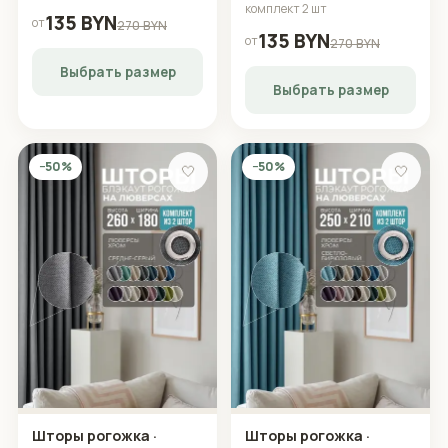
комплект 2 шт
135 BYN
от
270 BYN
135 BYN
от
270 BYN
Выбрать размер
Выбрать размер
−50%
−50%
🤍
🤍
Шторы рогожка ·
Шторы рогожка ·