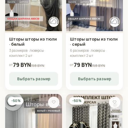
Шторы шторы из тюли
Шторы шторы из тюли
· белый
· серый
3 размеров · люверсы ·
6 размеров · люверсы ·
комплект 2 шт
комплект 2 шт
79 BYN
79 BYN
от
от
158 BYN
158 BYN
Выбрать размер
Выбрать размер
−50%
−50%
🤍
🤍