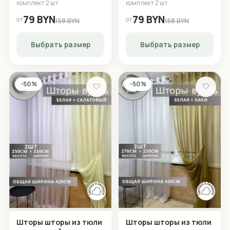
комплект 2 шт
комплект 2 шт
79 BYN
79 BYN
от
от
158 BYN
158 BYN
Выбрать размер
Выбрать размер
−50%
−50%
🤍
🤍
Шторы шторы из тюли
Шторы шторы из тюли