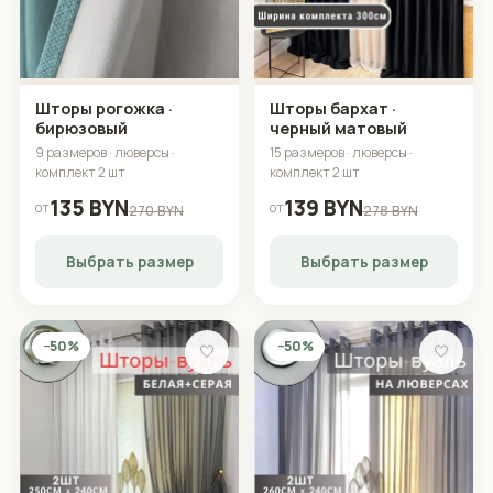
Шторы рогожка ·
Шторы бархат ·
бирюзовый
черный матовый
9 размеров · люверсы ·
15 размеров · люверсы ·
комплект 2 шт
комплект 2 шт
135 BYN
139 BYN
от
от
270 BYN
278 BYN
Выбрать размер
Выбрать размер
−50%
−50%
🤍
🤍