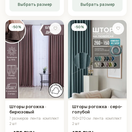
Выбрать размер
Выбрать размер
−50%
−50%
🤍
🤍
Шторы рогожка ·
Шторы рогожка · серо-
бирюзовый
голубой
7 размеров · лента · комплект
150×270 см · лента · комплект
2 шт
2 шт