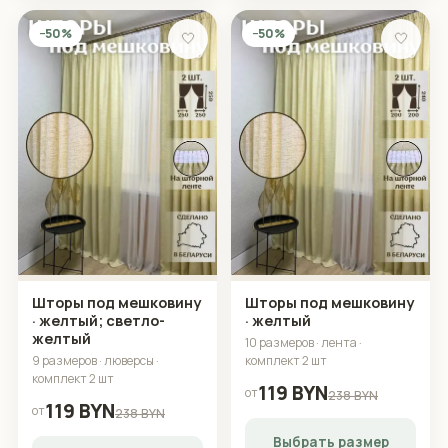
−50%
−50%
🤍
🤍
Шторы под мешковину
Шторы под мешковину
· желтый; светло-
· желтый
желтый
10 размеров · лента ·
9 размеров · люверсы ·
комплект 2 шт
комплект 2 шт
119 BYN
от
238 BYN
119 BYN
от
238 BYN
Выбрать размер