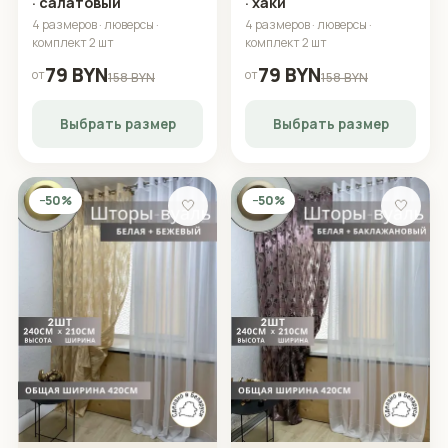
· салатовый
· хаки
4 размеров · люверсы ·
4 размеров · люверсы ·
комплект 2 шт
комплект 2 шт
79 BYN
79 BYN
от
от
158 BYN
158 BYN
Выбрать размер
Выбрать размер
−50%
−50%
🤍
🤍