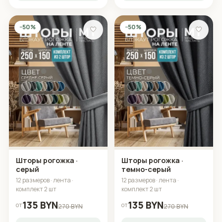
−50%
−50%
🤍
🤍
Шторы рогожка ·
Шторы рогожка ·
серый
темно-серый
12 размеров · лента ·
12 размеров · лента ·
комплект 2 шт
комплект 2 шт
135 BYN
135 BYN
от
от
270 BYN
270 BYN