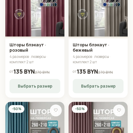
Шторы блэкаут ·
Шторы блэкаут ·
розовый
бежевый
4 размеров · люверсы ·
4 размеров · люверсы ·
комплект 2 шт
комплект 2 шт
135 BYN
135 BYN
от
от
270 BYN
270 BYN
Выбрать размер
Выбрать размер
−50%
−50%
🤍
🤍