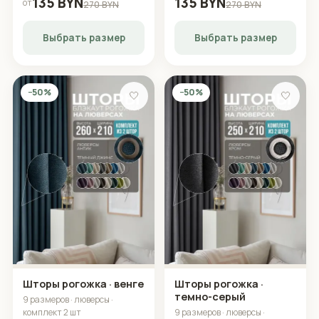
135 BYN
135 BYN
от
270 BYN
270 BYN
Выбрать размер
Выбрать размер
−50%
−50%
🤍
🤍
Шторы рогожка · венге
Шторы рогожка ·
темно-серый
9 размеров · люверсы ·
комплект 2 шт
9 размеров · люверсы ·