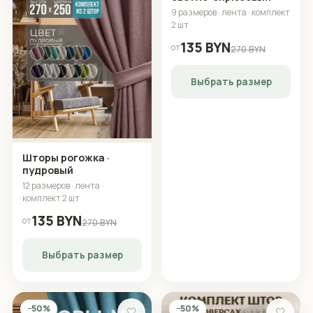
Шторы рогожка ·
Шторы рогожка ·
пудровый
светло-бирюзовый
12 размеров · лента ·
9 размеров · лента · комплект
комплект 2 шт
2 шт
135 BYN
135 BYN
от
от
270 BYN
270 BYN
Выбрать размер
Выбрать размер
−50%
−50%
🤍
🤍