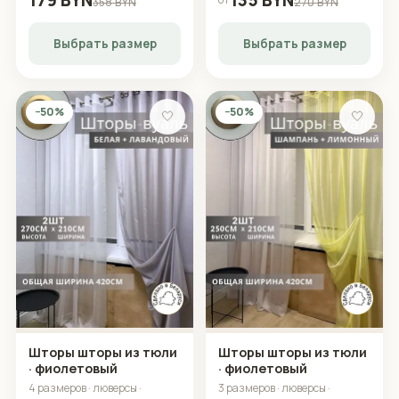
179 BYN
135 BYN
358 BYN
270 BYN
Выбрать размер
Выбрать размер
−50%
−50%
🤍
🤍
Шторы шторы из тюли
Шторы шторы из тюли
· фиолетовый
· фиолетовый
4 размеров · люверсы ·
3 размеров · люверсы ·