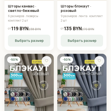
Шторы канвас ·
Шторы блэкаут ·
светло-бежевый
розовый
6 размеров · люверсы ·
9 размеров · лента · комплект
комплект 2 шт
2 шт
119 BYN
135 BYN
от
от
238 BYN
270 BYN
Выбрать размер
Выбрать размер
−50%
−50%
🤍
🤍