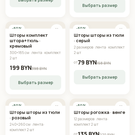
Выбрать размер
−50%
−50%
🤍
🤍
Шторы комплект
Шторы комплект
штора+тюль · мятный
штора+тюль ·
бежевый
300×185 см · лента · комплект
2 шт
300×185 см · лента · комплект
2 шт
199 BYN
398 BYN