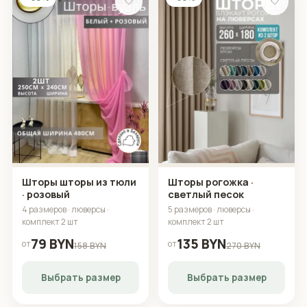
🤍
🤍
Шторы шторы из тюли
Шторы рогожка ·
· розовый
светлый песок
4 размеров · люверсы ·
5 размеров · люверсы ·
комплект 2 шт
комплект 2 шт
79 BYN
135 BYN
от
от
158 BYN
270 BYN
Выбрать размер
Выбрать размер