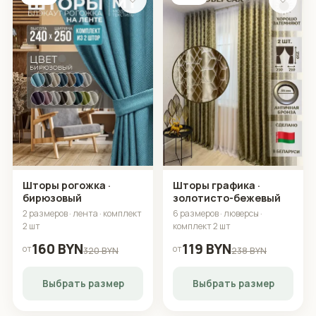
Шторы рогожка ·
Шторы графика ·
бирюзовый
золотисто-бежевый
2 размеров · лента · комплект
6 размеров · люверсы ·
2 шт
комплект 2 шт
160 BYN
119 BYN
от
от
320 BYN
238 BYN
Выбрать размер
Выбрать размер