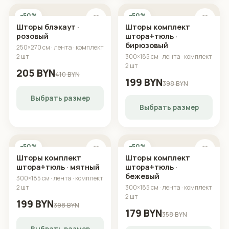
−50%
−50%
🤍
🤍
Шторы блэкаут ·
Шторы комплект
розовый
штора+тюль ·
бирюзовый
250×270 см · лента · комплект
2 шт
300×185 см · лента · комплект
2 шт
205 BYN
410 BYN
199 BYN
398 BYN
Выбрать размер