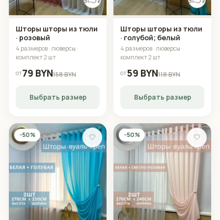
Шторы шторы из тюли
Шторы шторы из тюли
· розовый
· голубой; белый
4 размеров · люверсы ·
4 размеров · люверсы ·
комплект 2 шт
комплект 2 шт
79 BYN
59 BYN
от
от
158 BYN
118 BYN
Выбрать размер
Выбрать размер
−50%
−50%
🤍
🤍