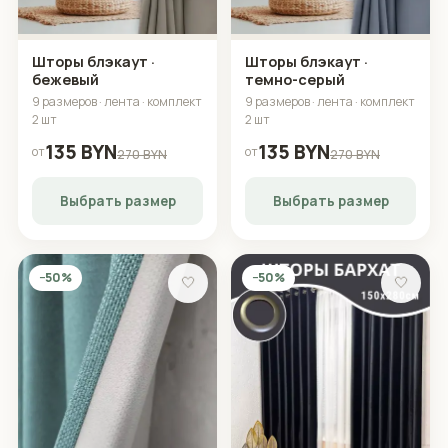
Шторы блэкаут ·
Шторы блэкаут ·
бежевый
темно-серый
9 размеров · лента · комплект
9 размеров · лента · комплект
2 шт
2 шт
135 BYN
135 BYN
от
от
270 BYN
270 BYN
Выбрать размер
Выбрать размер
−50%
−50%
🤍
🤍