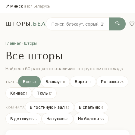
📍 Минск
и вся Беларусь
🤍
ШТОРЫ
.БЕЛ
🔍
Главная
·
Шторы
Все шторы
Найдено 60 расцветок в наличии · отгружаем со склада
Все
Блэкаут
Бархат
Рогожка
60
8
1
24
ТКАНЬ
Канвас
Тюль
1
17
В гостиную и зал
В спальню
34
9
КОМНАТА
В детскую
На кухню
На балкон
25
41
33