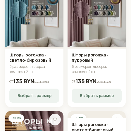
Шторы рогожка ·
Шторы рогожка ·
светло-бирюзовый
пудровый
9 размеров · люверсы ·
6 размеров · люверсы ·
комплект 2 шт
комплект 2 шт
135 BYN
135 BYN
от
от
270 BYN
270 BYN
Выбрать размер
Выбрать размер
−50%
−50%
🤍
🤍