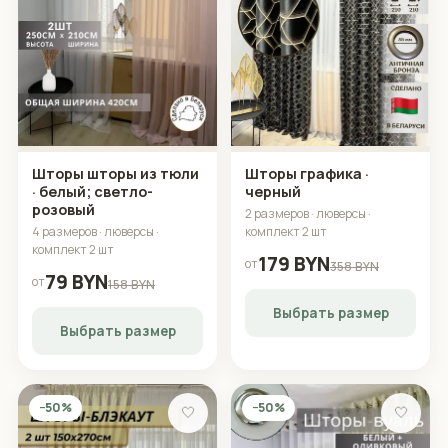
Шторы шторы из тюли
Шторы графика ·
· белый; светло-
черный
розовый
2 размеров · люверсы ·
4 размеров · люверсы ·
комплект 2 шт
комплект 2 шт
179 BYN
от
358 BYN
79 BYN
от
158 BYN
Выбрать размер
Выбрать размер
−50%
−50%
🤍
🤍