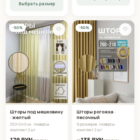
Выбрать размер
−50%
−50%
🤍
🤍
Шторы под мешковину
Шторы рогожка ·
· желтый
песочный
250×240 см · люверсы ·
9 размеров · люверсы ·
комплект 2 шт
комплект 2 шт
от