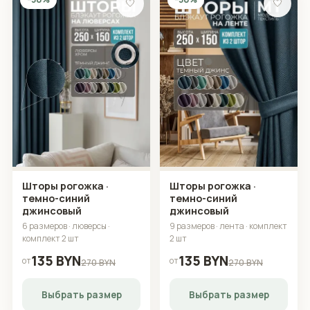
🤍
🤍
Шторы рогожка ·
Шторы рогожка ·
темно-синий
темно-синий
джинсовый
джинсовый
6 размеров · люверсы ·
9 размеров · лента · комплект
комплект 2 шт
2 шт
135 BYN
135 BYN
от
от
270 BYN
270 BYN
Выбрать размер
Выбрать размер