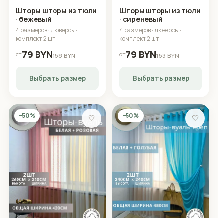
Шторы шторы из тюли
Шторы шторы из тюли
· бежевый
· сиреневый
4 размеров · люверсы ·
4 размеров · люверсы ·
комплект 2 шт
комплект 2 шт
79 BYN
79 BYN
от
от
158 BYN
158 BYN
Выбрать размер
Выбрать размер
−50%
−50%
🤍
🤍