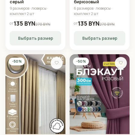
серый
бирюзовый
9 размеров · люверсы ·
6 размеров · люверсы ·
комплект 2 шт
комплект 2 шт
135 BYN
135 BYN
от
от
270 BYN
270 BYN
Выбрать размер
Выбрать размер
−50%
−50%
🤍
🤍