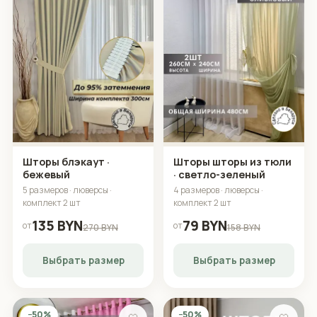
Шторы блэкаут ·
Шторы шторы из тюли
бежевый
· светло-зеленый
5 размеров · люверсы ·
4 размеров · люверсы ·
комплект 2 шт
комплект 2 шт
135 BYN
79 BYN
от
от
270 BYN
158 BYN
Выбрать размер
Выбрать размер
−50%
−50%