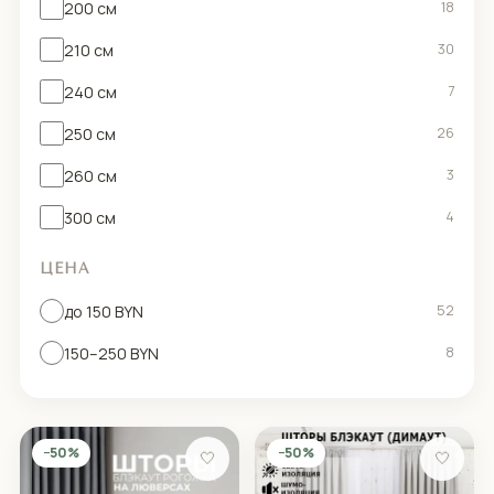
200 см
18
210 см
30
240 см
7
250 см
26
260 см
3
300 см
4
ЦЕНА
до 150 BYN
52
150–250 BYN
8
−50%
−50%
🤍
🤍