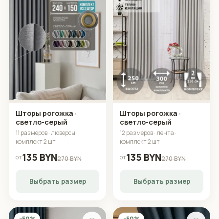
Шторы рогожка ·
Шторы рогожка ·
светло-серый
светло-серый
11 размеров · люверсы ·
12 размеров · лента ·
комплект 2 шт
комплект 2 шт
135 BYN
135 BYN
от
от
270 BYN
270 BYN
Выбрать размер
Выбрать размер
−50%
−50%