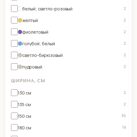
белый; светло-розовый
2
желтый
2
фиолетовый
2
голубой; белый
2
светло-бирюзовый
2
пудровый
2
ШИРИНА, СМ
130 см
2
135 см
2
150 см
35
180 см
19