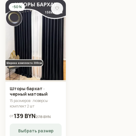
−50%
🤍
Шторы бархат ·
черный матовый
15 размеров · люверсы ·
комплект 2 шт
139 BYN
от
278 BYN
Выбрать размер