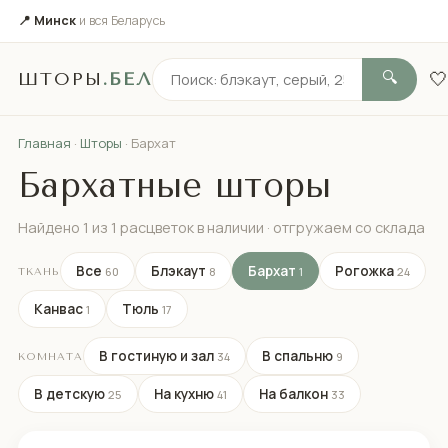
📍 Минск
и вся Беларусь
🤍
ШТОРЫ
.БЕЛ
🔍
Главная
·
Шторы
· Бархат
Бархатные шторы
Найдено 1 из 1 расцветок в наличии · отгружаем со склада
Все
Блэкаут
Бархат
Рогожка
60
8
1
24
ТКАНЬ
Канвас
Тюль
1
17
В гостиную и зал
В спальню
34
9
КОМНАТА
В детскую
На кухню
На балкон
25
41
33