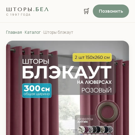
ШТОРЫ
.БЕЛ
🛒
Позвонить
С 1997 ГОДА
Главная
·
Каталог
· Шторы блэкаут