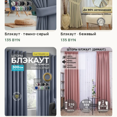
Блэкаут · темно-серый
Блэкаут · бежевый
135 BYN
135 BYN