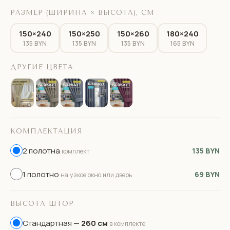
РАЗМЕР (ШИРИНА × ВЫСОТА), СМ
150×240
150×250
150×260
180×240
135 BYN
135 BYN
135 BYN
165 BYN
ДРУГИЕ ЦВЕТА
КОМПЛЕКТАЦИЯ
2 полотна
135 BYN
комплект
1 полотно
69 BYN
на узкое окно или дверь
ВЫСОТА ШТОР
Стандартная —
260 см
в комплекте