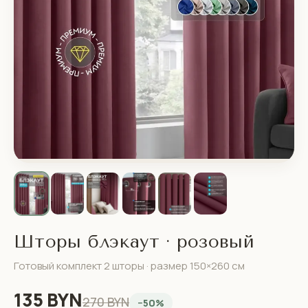
Шторы блэкаут · розовый
Готовый комплект 2 шторы · размер 150×260 см
135 BYN
270 BYN
−50%