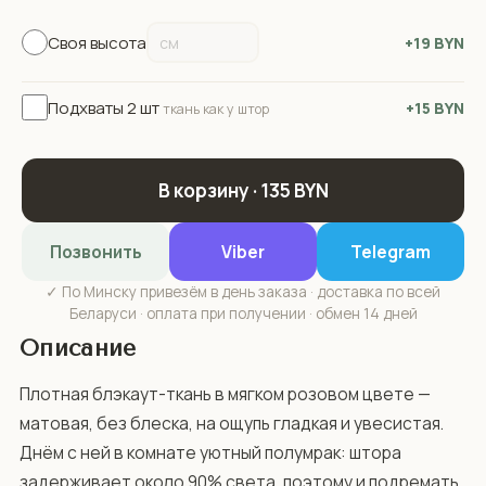
Своя высота
+19 BYN
Подхваты 2 шт
+15 BYN
ткань как у штор
В корзину · 135 BYN
Позвонить
Viber
Telegram
✓ По Минску привезём в день заказа · доставка по всей
Беларуси · оплата при получении · обмен 14 дней
Описание
Плотная блэкаут-ткань в мягком розовом цвете — 
матовая, без блеска, на ощупь гладкая и увесистая. 
Днём с ней в комнате уютный полумрак: штора 
задерживает около 90% света, поэтому и подремать 