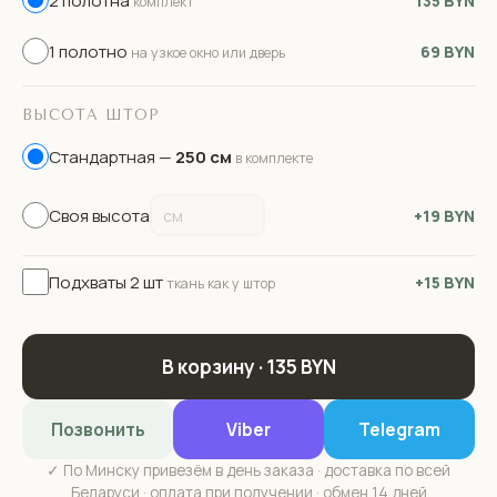
2 полотна
135 BYN
комплект
1 полотно
69 BYN
на узкое окно или дверь
ВЫСОТА ШТОР
Стандартная —
250 см
в комплекте
Своя высота
+19 BYN
Подхваты 2 шт
+15 BYN
ткань как у штор
В корзину · 135 BYN
Позвонить
Viber
Telegram
✓ По Минску привезём в день заказа · доставка по всей
Беларуси · оплата при получении · обмен 14 дней