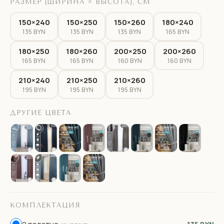
РАЗМЕР (ШИРИНА × ВЫСОТА), СМ
150×240
150×250
150×260
180×240
135 BYN
135 BYN
135 BYN
165 BYN
180×250
180×260
200×250
200×260
165 BYN
165 BYN
160 BYN
160 BYN
210×240
210×250
210×260
195 BYN
195 BYN
195 BYN
ДРУГИЕ ЦВЕТА
КОМПЛЕКТАЦИЯ