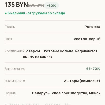
135 BYN
270 BYN
−50%
● В наличии · отгружаем со склада
Ткань
Рогожка
Цвет
светло-серый
Крепление
Люверсы — готовые кольца, надеваются
прямо на карниз
Затемнение
65–70%
В комплекте
2 шторы (комплект)
Пошив
Беларусь · своё производство, Минск