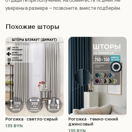
отдадите при получении, на обмен есть 14 дней. Не 
уверены в размере — позвоните, вместе подберём.
Похожие шторы
Рогожка · светло-серый
Рогожка · темно-синий
джинсовый
135 BYN
135 BYN