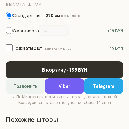
ВЫСОТА ШТОР
Стандартная —
270 см
в комплекте
Своя высота
+19 BYN
Подхваты 2 шт
+15 BYN
ткань как у штор
В корзину · 135 BYN
Позвонить
Viber
Telegram
✓ По Минску привезём в день заказа · доставка по всей
Беларуси · оплата при получении · обмен 14 дней
Похожие шторы