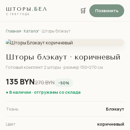
ШТОРЫ
.БЕЛ
🛒
Позвонить
С 1997 ГОДА
Главная
·
Каталог
· Шторы блэкаут
Шторы блэкаут · коричневый
Готовый комплект 2 шторы · размер 150×270 см
135 BYN
270 BYN
−50%
● В наличии · отгружаем со склада
Ткань
Блэкаут
Цвет
коричневый