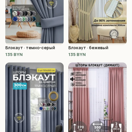
Блэкаут · темно-серый
Блэкаут · бежевый
135 BYN
135 BYN