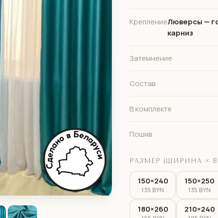
Крепление
Люверсы — г
карниз
Затемнение
Состав
В комплекте
Пошив
РАЗМЕР (ШИРИНА × В
150×240
150×250
135 BYN
135 BYN
180×260
210×240