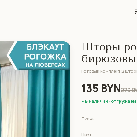

Шторы ро
бирюзовы
Готовый комплект 2 штор
135 BYN
270 B
● В наличии · отгружаем
Ткань
Цвет