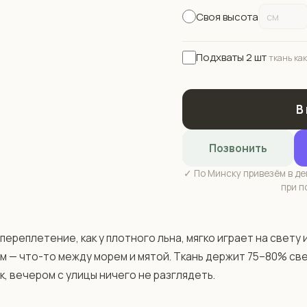
Своя высота
Подхваты 2 шт
ткань как
В
Позвонить
✓ По Минску привезём в ден
при п
ереплетение, как у плотного льна, мягко играет на свету и
 — что-то между морем и мятой. Ткань держит 75–80% све
, вечером с улицы ничего не разглядеть.
