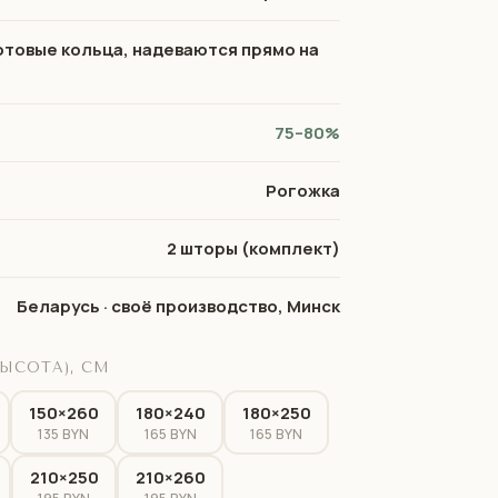
отовые кольца, надеваются прямо на
75–80%
Рогожка
2 шторы (комплект)
Беларусь · своё производство, Минск
ЫСОТА), СМ
150×260
180×240
180×250
135 BYN
165 BYN
165 BYN
210×250
210×260