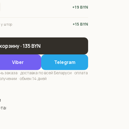
+19 BYN
+15 BYN
 у штор
 корзину · 135 BYN
Viber
Telegram
ь заказа · доставка по всей Беларуси · оплата
олучении · обмен 14 дней
 
та: 