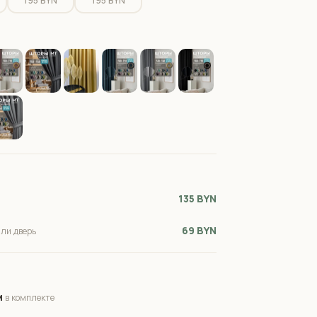
195 BYN
195 BYN
135 BYN
69 BYN
или дверь
м
в комплекте