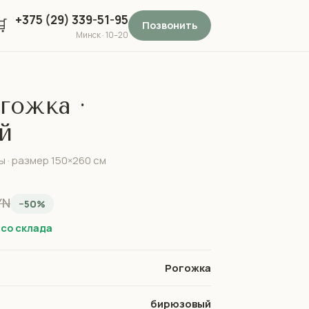
+375 (29) 339-51-95

Позвонить
Минск · 10–20
гожка ·
й
ы · размер 150×260 см
YN
−50%
 со склада
Рогожка
бирюзовый