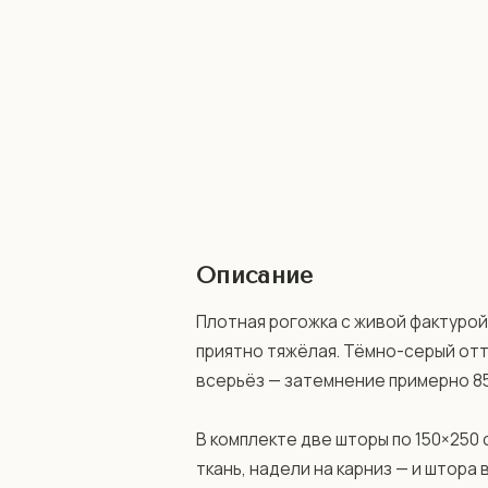
Описание
Плотная рогожка с живой фактурой: 
приятно тяжёлая. Тёмно-серый отт
всерьёз — затемнение примерно 85–
В комплекте две шторы по 150×250 
ткань, надели на карниз — и штора 