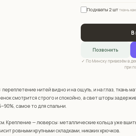
Подхваты 2 шт
ткань как
В
Позвонить
✓ По Минску привезём в ден
при п
переплетение нитей видно и на ощупь, и на глаз, ткань мат
енок смотрится строго и спокойно, а свет шторы задержи
90%, самое то для спальни.

см. Крепление — люверсы: металлические кольца уже вшиты
висит ровными крупными складками, никаких крючков.
