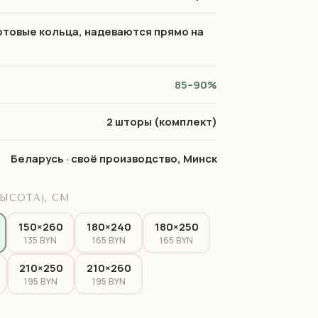
отовые кольца, надеваются прямо на
85–90%
2 шторы (комплект)
Беларусь · своё производство, Минск
ЫСОТА), СМ
150×260
180×240
180×250
135 BYN
165 BYN
165 BYN
210×250
210×260
195 BYN
195 BYN