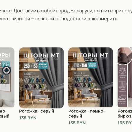
нске. Доставим в любой город Беларуси, платите при полу
сь с шириной — позвоните, подскажем, как замерить.
но-
Рогожка · серый
Рогожка · темно-
Рогожк
овый
серый
бирюз
135 BYN
135 BYN
135 B