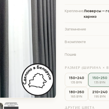
Крепление
Люверсы — г
карниз
Затемнение
В комплекте
Пошив
РАЗМЕР (ШИРИНА × В
150×240
150×250
135 BYN
135 BYN
180×260
210×240
165 BYN
195 BYN
ДРУГИЕ ЦВЕТА