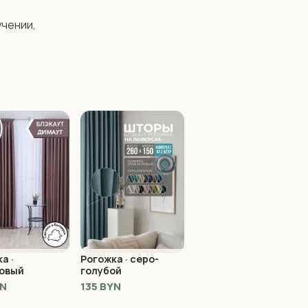
чении, 
а ·
Рогожка · серо-
овый
голубой
YN
135 BYN