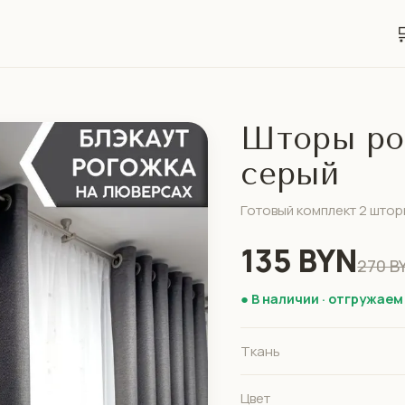

Шторы рог
серый
Готовый комплект 2 штор
135 BYN
270 B
● В наличии · отгружаем
Ткань
Цвет