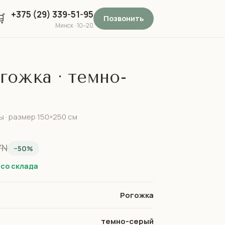
+375 (29) 339-51-95

Позвонить
Минск · 10–20
ожка · темно-
ы · размер 150×250 см
YN
−50%
 со склада
Рогожка
темно-серый