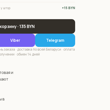
+15 BYN
 у штор
 корзину · 135 BYN
Viber
Telegram
ь заказа · доставка по всей Беларуси · оплата
олучении · обмен 14 дней
овая и 
вают 
 в 