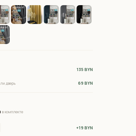
135 BYN
69 BYN
или дверь
м
в комплекте
+19 BYN