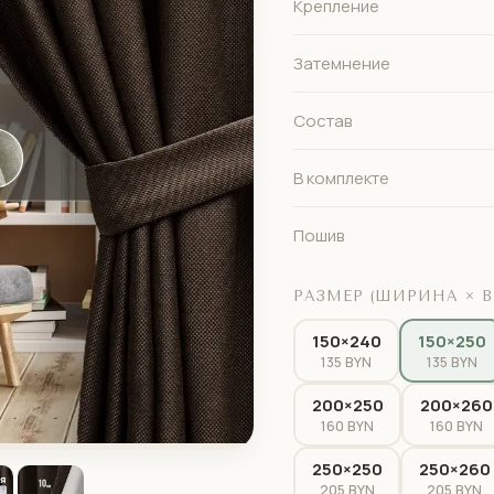
Крепление
Затемнение
Состав
В комплекте
Пошив
РАЗМЕР (ШИРИНА × В
150×240
150×250
135 BYN
135 BYN
200×250
200×260
160 BYN
160 BYN
250×250
250×260
205 BYN
205 BYN