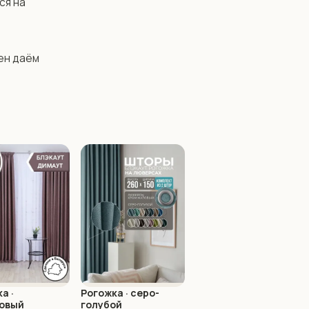
я на 
ен даём 
а ·
Рогожка · серо-
овый
голубой