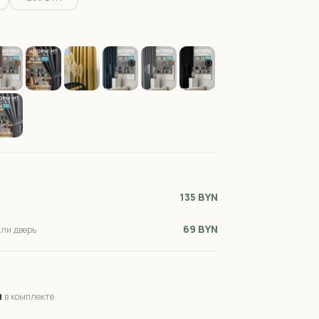
135 BYN
69 BYN
или дверь
м
в комплекте