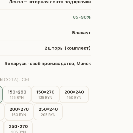
Лента — шторная лента под крючки
85–90%
Блэкаут
2 шторы (комплект)
Беларусь · своё производство, Минск
ЫСОТА), СМ
150×260
150×270
200×240
135 BYN
135 BYN
160 BYN
200×270
250×240
160 BYN
205 BYN
250×270
205 BYN