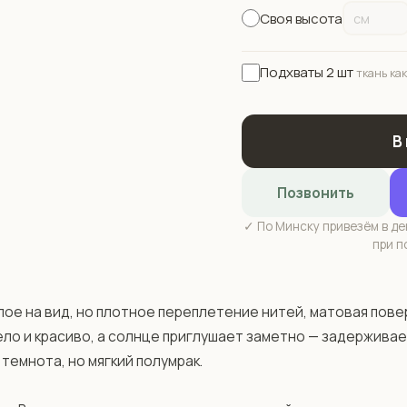
Своя высота
Подхваты 2 шт
ткань как
В
Позвонить
✓ По Минску привезём в ден
при п
лое на вид, но плотное переплетение нитей, матовая повер
ело и красиво, а солнце приглушает заметно — задерживае
темнота, но мягкий полумрак.
