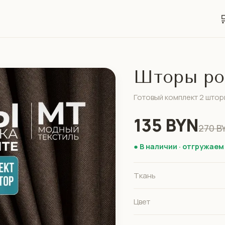

Шторы рог
Готовый комплект 2 штор
135 BYN
270 B
● В наличии · отгружаем
Ткань
Цвет