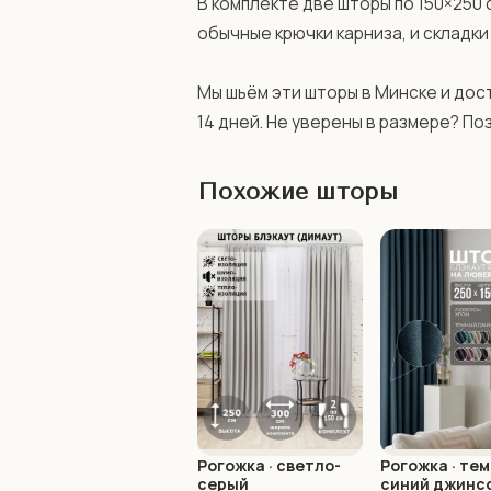
В комплекте две шторы по 150×250 
обычные крючки карниза, и складки
Мы шьём эти шторы в Минске и дост
14 дней. Не уверены в размере? По
Похожие шторы
Рогожка · светло-
Рогожка · тем
серый
синий джинс