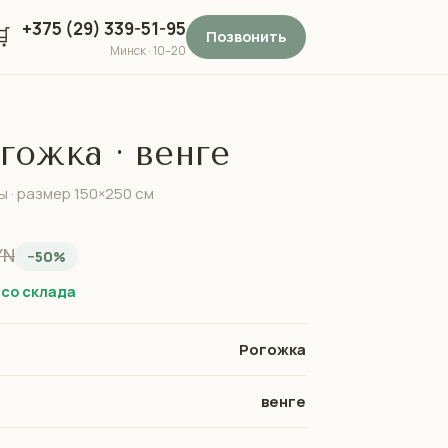
+375 (29) 339-51-95

Позвонить
Минск · 10–20
ожка · венге
ы · размер 150×250 см
YN
−50%
 со склада
Рогожка
венге