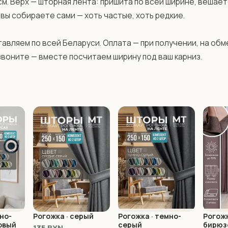
см. Верх — шторная лента: пришита по всей ширине, вешаетс
 вы собираете сами — хоть частые, хоть редкие.

авляем по всей Беларуси. Оплата — при получении, на обм
звоните — вместе посчитаем ширину под ваш карниз.
но-
Рогожка · серый
Рогожка · темно-
Рогожк
овый
серый
бирюз
135 BYN