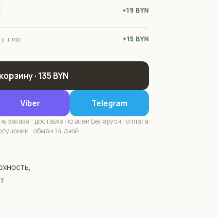
+19 BYN
+15 BYN
 у штор
 корзину · 135 BYN
Viber
Telegram
ь заказа · доставка по всей Беларуси · оплата
олучении · обмен 14 дней
хность, 
т 